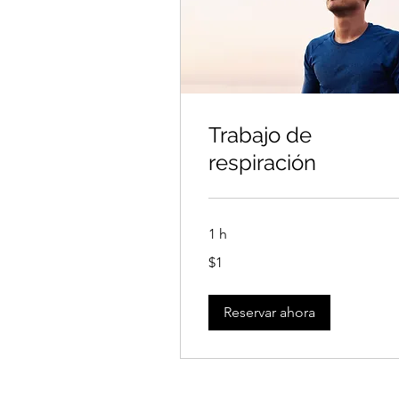
Trabajo de
respiración
1 h
1
$1
dólar
estadounidense
Reservar ahora