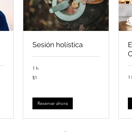
Sesión holística
E
O
1 h
1
1 
$1
dólar
estadounidense
Reservar ahora